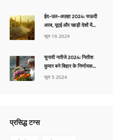
ईद-उल-अज़हा 2024: सऊदी
अरब, यूएई और खाड़ी देशों में
आज मनाई जा रही है बकरीद;
जून 16 2024
भारत में तारीख की जानकारी
चुनावी नतीजे 2024: नितीश
कुमार बने बिहार के निर्णायक
राजा
जून 5 2024
प्रसिद्ध टग्स