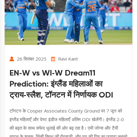
26 सितंबर 2025
Ravi Kant
EN‑W vs WI‑W Dream11
Prediction: इंग्लैंड महिलाओं का
ट्राय‑स्लैश, टॉनटन में निर्णायक ODI
टॉनटन के Cooper Associates County Ground पर 7 जून को
इंग्लैंड महिलाएँ और वेस्ट इंडीज महिलाएँ अंतिम ODI खेलेंगी। इंग्लैंड 2-0
की बढ़त के साथ सफेद धुलाई की ओर बढ़ रहा है। एमी जोन्स और टैमी
ब्यूटन के शतक, लिंसी स्मिथ की गेंदबाज़ी, और घर की पिच का फायदा सबको