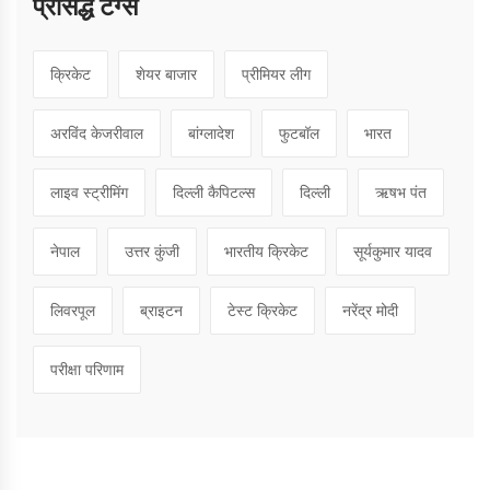
प्रसिद्ध टग्स
क्रिकेट
शेयर बाजार
प्रीमियर लीग
अरविंद केजरीवाल
बांग्लादेश
फुटबॉल
भारत
लाइव स्ट्रीमिंग
दिल्ली कैपिटल्स
दिल्ली
ऋषभ पंत
नेपाल
उत्तर कुंजी
भारतीय क्रिकेट
सूर्यकुमार यादव
लिवरपूल
ब्राइटन
टेस्ट क्रिकेट
नरेंद्र मोदी
परीक्षा परिणाम