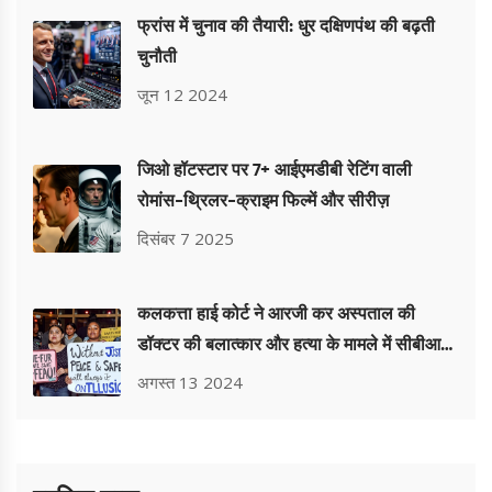
फ्रांस में चुनाव की तैयारी: धुर दक्षिणपंथ की बढ़ती
चुनौती
जून 12 2024
जिओ हॉटस्टार पर 7+ आईएमडीबी रेटिंग वाली
रोमांस-थ्रिलर-क्राइम फिल्में और सीरीज़
दिसंबर 7 2025
कलकत्ता हाई कोर्ट ने आरजी कर अस्पताल की
डॉक्टर की बलात्कार और हत्या के मामले में सीबीआई
जांच का आदेश दिया
अगस्त 13 2024