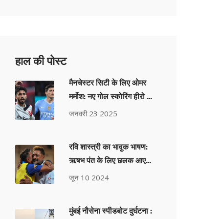
हाल की पोस्ट
मैनचेस्टर सिटी के लिए ओमर
मर्मोश: नए गोल स्कोरिंग हीरो की
खोज
जनवरी 23 2025
रवि शास्त्री का भावुक भाषण:
ऋषभ पंत के लिए छलक आए
आंसू, IND बनाम PAK मैच के
जून 10 2024
बाद हुआ वायरल
मुंबई नौसेना स्पीडबोट दुर्घटना :