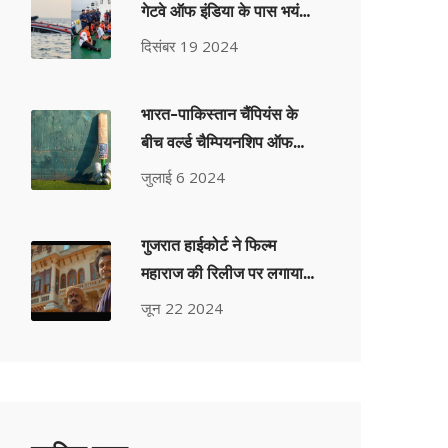
गेटवे ऑफ इंडिया के पास भयंकर
त्रासदी के बाद बचे लोग करते हैं
दिसंबर 19 2024
जघन्य घटना का वर्णन
भारत-पा‍किस्तान चैंपियंस के
बीच वर्ल्ड चैम्पियनशिप ऑफ
लीजेंड्स का मुकाबला पूरी तरह
जुलाई 6 2024
से बिक चुका
गुजरात हाईकोर्ट ने फिल्म
महाराज की रिलीज पर लगाया
स्थगन हटाया, नेटफ्लिक्स पर
जून 22 2024
होगी रिलीज