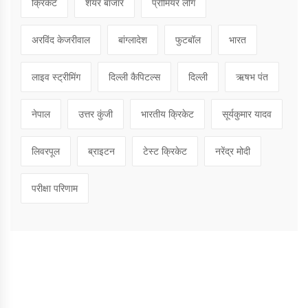
क्रिकेट
शेयर बाजार
प्रीमियर लीग
अरविंद केजरीवाल
बांग्लादेश
फुटबॉल
भारत
लाइव स्ट्रीमिंग
दिल्ली कैपिटल्स
दिल्ली
ऋषभ पंत
नेपाल
उत्तर कुंजी
भारतीय क्रिकेट
सूर्यकुमार यादव
लिवरपूल
ब्राइटन
टेस्ट क्रिकेट
नरेंद्र मोदी
परीक्षा परिणाम