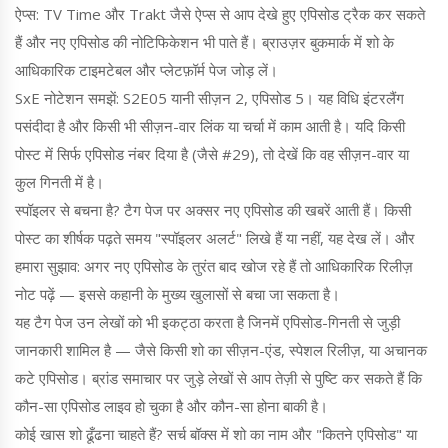
ऐप्स: TV Time और Trakt जैसे ऐप्स से आप देखे हुए एपिसोड ट्रैक कर सकते
हैं और नए एपिसोड की नोटिफिकेशन भी पाते हैं। ब्राउज़र बुकमार्क में शो के
आधिकारिक टाइमटेबल और प्लेटफ़ॉर्म पेज जोड़ लें।
SxE नोटेशन समझें: S2E05 यानी सीज़न 2, एपिसोड 5। यह विधि इंटरलैंग
पसंदीदा है और किसी भी सीज़न-वार लिंक या चर्चा में काम आती है। यदि किसी
पोस्ट में सिर्फ एपिसोड नंबर दिया है (जैसे #29), तो देखें कि वह सीज़न-वार या
कुल गिनती में है।
स्पॉइलर से बचना है? टैग पेज पर अक्सर नए एपिसोड की खबरें आती हैं। किसी
पोस्ट का शीर्षक पढ़ते समय "स्पॉइलर अलर्ट" लिखे हैं या नहीं, यह देख लें। और
हमारा सुझाव: अगर नए एपिसोड के तुरंत बाद खोज रहे हैं तो आधिकारिक रिलीज़
नोट पढ़ें — इससे कहानी के मुख्य खुलासों से बचा जा सकता है।
यह टैग पेज उन लेखों को भी इकट्ठा करता है जिनमें एपिसोड-गिनती से जुड़ी
जानकारी शामिल है — जैसे किसी शो का सीज़न-एंड, स्पेशल रिलीज़, या अचानक
कटे एपिसोड। ब्रांड समाचार पर जुड़े लेखों से आप तेज़ी से पुष्टि कर सकते हैं कि
कौन-सा एपिसोड लाइव हो चुका है और कौन-सा होना बाकी है।
कोई खास शो ढूँढना चाहते हैं? सर्च बॉक्स में शो का नाम और "कितने एपिसोड" या