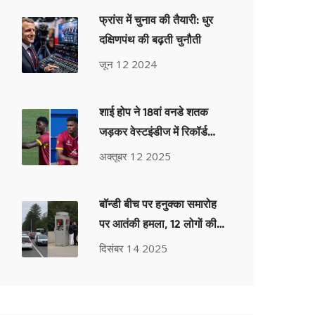
फ्रांस में चुनाव की तैयारी: धुर
दक्षिणपंथ की बढ़ती चुनौती
जून 12 2024
शाई होप ने 18वां वनडे शतक
जड़कर वेस्टइंडीज में रिकॉर्ड
तोड़े
अक्तूबर 12 2025
बॉन्डी बीच पर हनुक्का समारोह
पर आतंकी हमला, 12 लोगों की
मौत, ऑस्ट्रेलिया में दूसरा सबसे
दिसंबर 14 2025
घातक हमला