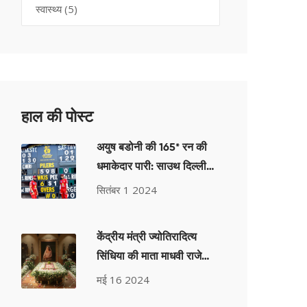
स्वास्थ्य
(5)
हाल की पोस्ट
अयुष बडोनी की 165* रन की
धमाकेदार पारी: साउथ दिल्ली
सुपरस्टार्ज ने रचा टी20 क्रिकेट
सितंबर 1 2024
में नया इतिहास
केंद्रीय मंत्री ज्योतिरादित्य
सिंधिया की माता माधवी राजे
सिंधिया का निधन, ग्वालियर में
मई 16 2024
होगा अंतिम संस्कार