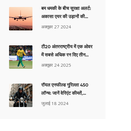
बम धमकी के बीच सुरक्षा अलर्ट:
अकासा एयर की उड़ानों की
चुनौतियाँ
अक्तूबर 27 2024
टी20 अंतरराष्ट्रीय में एक ओवर
में सबसे अधिक रन दिए तीन
गेंदबाज: नालिन निपिको, शिवम
अक्तूबर 24 2025
दुबे और स्‍टुअर्ट ब्रॉड
रॉयल एनफील्ड गुरिल्ला 450
लॉन्च: जानें वेरिएंट कीमतें,
बुकिंग, इंजन, फीचर्स और अन्य
जुलाई 18 2024
जानकारी