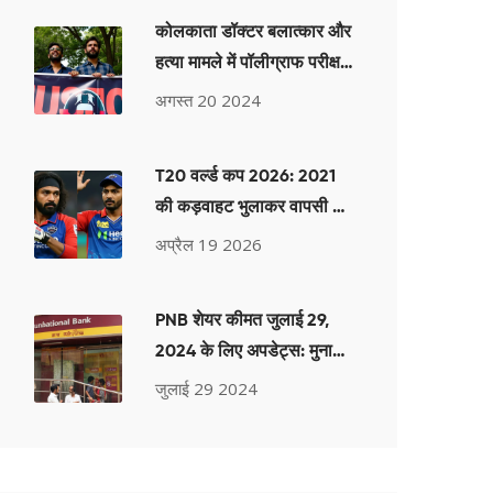
कोलकाता डॉक्टर बलात्कार और
हत्या मामले में पॉलीग्राफ परीक्षण
क्यों महत्वपूर्ण है और इसकी
अगस्त 20 2024
सटीकता कितनी है
T20 वर्ल्ड कप 2026: 2021
की कड़वाहट भुलाकर वापसी कर
रहे हैं ये 5 दिग्गज
अप्रैल 19 2026
PNB शेयर कीमत जुलाई 29,
2024 के लिए अपडेट्स: मुनाफे
में शानदार बढ़त के बाद उछाल
जुलाई 29 2024