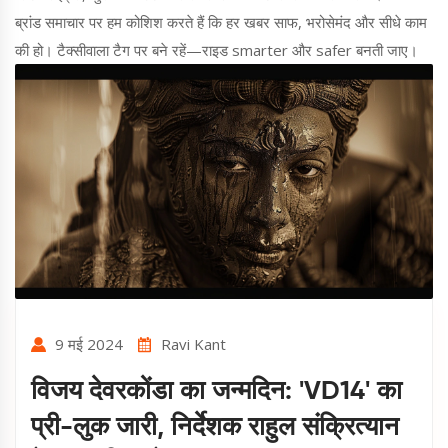
ब्रांड समाचार पर हम कोशिश करते हैं कि हर खबर साफ, भरोसेमंद और सीधे काम
की हो। टैक्सीवाला टैग पर बने रहें—राइड smarter और safer बनती जाए।
9 मई 2024
Ravi Kant
विजय देवरकोंडा का जन्मदिन: 'VD14' का
प्री-लुक जारी, निर्देशक राहुल संक्रित्यान