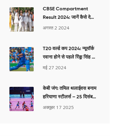
CBSE Compartment
Result 2024: जानें कैसे देखें
कक्षा 10 और 12 की सप्लीमेंट्री
अगस्त 2 2024
परीक्षा के नतीजे
T20 वर्ल्ड कप 2024: न्यूयॉर्क
रवाना होने से पहले रिंकू सिंह को
फ्लैटमेट ध्रुव जुरेल की
मई 27 2024
शुभकामनाएं
केबी जंग: तमिल थलाईवस बनाम
हरियाणा स्टीलर्स – 25 दिसंबर
2018 को स्टार स्पोर्ट्स पर
अक्तूबर 17 2025
लाइव