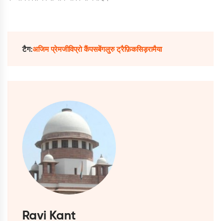
टैग:
अजिम प्रेमजी
विप्रो कैंपस
बेंगलुरु ट्रैफ़िक
सिड़रामैया
Ravi Kant