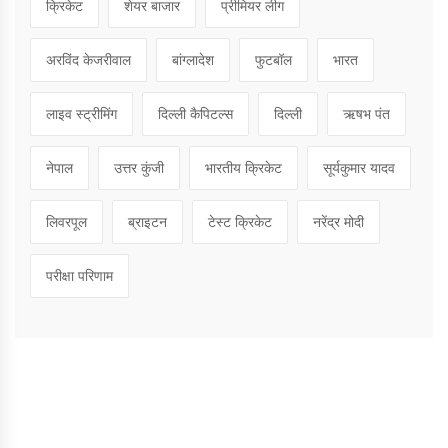
क्रिकेट
शेयर बाजार
प्रीमियर लीग
अरविंद केजरीवाल
बांग्लादेश
फुटबॉल
भारत
लाइव स्ट्रीमिंग
दिल्ली कैपिटल्स
दिल्ली
ऋषभ पंत
नेपाल
उत्तर कुंजी
भारतीय क्रिकेट
सूर्यकुमार यादव
लिवरपूल
ब्राइटन
टेस्ट क्रिकेट
नरेंद्र मोदी
परीक्षा परिणाम