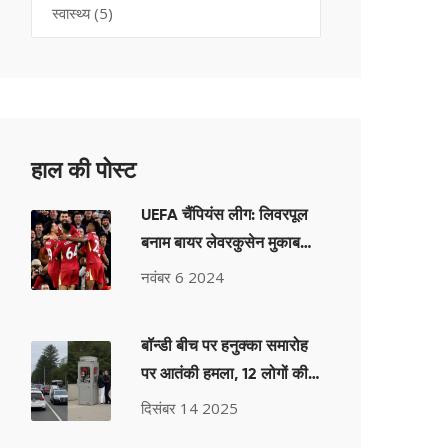
स्वास्थ्य
(5)
हाल की पोस्ट
UEFA चैंपियंस लीग: लिवरपूल
बनाम बायर लेवरकुसेन मुकाबले
का समय और लाइव स्ट्रीमिंग
नवंबर 6 2024
जानकारी
बॉन्डी बीच पर हनुक्का समारोह
पर आतंकी हमला, 12 लोगों की
मौत, ऑस्ट्रेलिया में दूसरा सबसे
दिसंबर 14 2025
घातक हमला