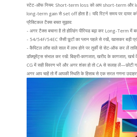
स्टेट-ऑफ नियम: Short-term loss को आप short-term और long
long-term gain से set off होता है। यदि रिटर्न समय पर दायर कर
प्रैक्टिकल टैक्स बचत सुझाव:
- अगर टैक्स बचाना है तो होल्डिंग पीरियड बढ़ा कर Long-Term में ब
- 54/54F/54EC जैसी छूटों का प्लान पहले से रखें, खासकर बड़ी प्रॉ
- कैपिटल लॉस वाले साल में लाभ होने पर तुर्की से सेट‑ऑफ कर लें ता
डॉक्यूमेंट्स संभाल कर रखें: बिक्री‑कागजात, खरीद के कागजात, खर्च के
CG में सही विवरण भरें और अगर शंका हो तो CA से सलाह लें—छोटी 
अगर आप चाहें तो मैं आपकी स्थिति के हिसाब से एक सरल गणना उदाह