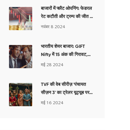
बाजारों में फ्लैट ओपनिंग: फेडरल
रेट कटौती और ट्रम्प की जीत से
प्रभावित ग्लोबल सेंटीमेंट
नवंबर 8 2024
भारतीय शेयर बाजार: GIFT
Nifty में 15 अंक की गिरावट,
आज के सत्र के लिए ट्रेडिंग
मई 28 2024
सेटअप
TVF की वेब सीरीज़ 'पंचायत
सीज़न 3' का ट्रेलर यूट्यूब पर
हुआ वायरल, 24 घंटे में 4.5
मई 16 2024
मिलियन व्यूज़ के साथ टॉप ट्रेंड