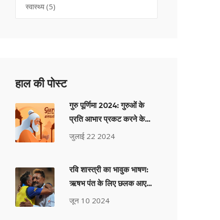
स्वास्थ्य
(5)
हाल की पोस्ट
गुरु पूर्णिमा 2024: गुरुओं के
प्रति आभार प्रकट करने के
संदेश और प्रेरणादायक उद्धरण
जुलाई 22 2024
रवि शास्त्री का भावुक भाषण:
ऋषभ पंत के लिए छलक आए
आंसू, IND बनाम PAK मैच के
जून 10 2024
बाद हुआ वायरल