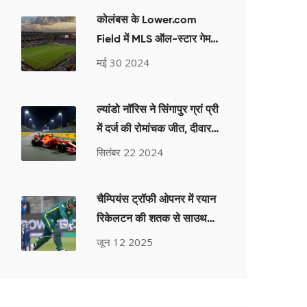
कोलंबस के Lower.com
Field में MLS ऑल-स्टार गेम
के लिए मतदान शुरू
मई 30 2024
ल्यांडो नॉरिस ने सिंगापुर ग्रां प्री
में दर्ज की रोमांचक जीत, दीवार
से टकराने के बावजूद चौंका दिया
सितंबर 22 2024
चैम्पियंस ट्रॉफी ओपनर में रयान
रिकेलटन की शतक से साउथ
अफ्रीका ने अफगानिस्तान को
जून 12 2025
107 रन से हराया