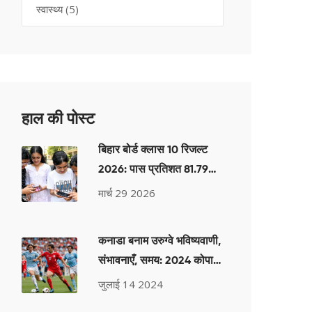
स्वास्थ्य
(5)
हाल की पोस्ट
बिहार बोर्ड क्लास 10 रिजल्ट
2026: पास प्रतिशत 81.79%,
पहली रैंक दो छात्राओं ने बांटी
मार्च 29 2026
कनाडा बनाम उरुग्वे भविष्यवाणी,
संभावनाएँ, समय: 2024 कोपा
अमेरिका तीसरे स्थान का मैच,
जुलाई 14 2024
जानें विशेषज्ञ के पूर्वानुमान