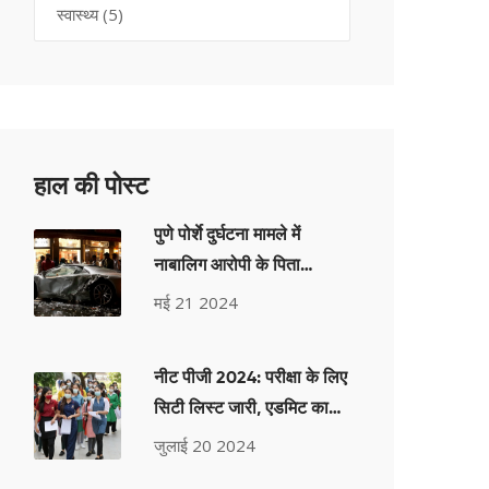
स्वास्थ्य
(5)
हाल की पोस्ट
पुणे पोर्शे दुर्घटना मामले में
नाबालिग आरोपी के पिता
गिरफ्तार; पुलिस नाबालिग को
मई 21 2024
वयस्क के रूप में अभियोजित
करने की मांग कर रही है
नीट पीजी 2024: परीक्षा के लिए
सिटी लिस्ट जारी, एडमिट कार्ड
कैसे डाउनलोड करें
जुलाई 20 2024