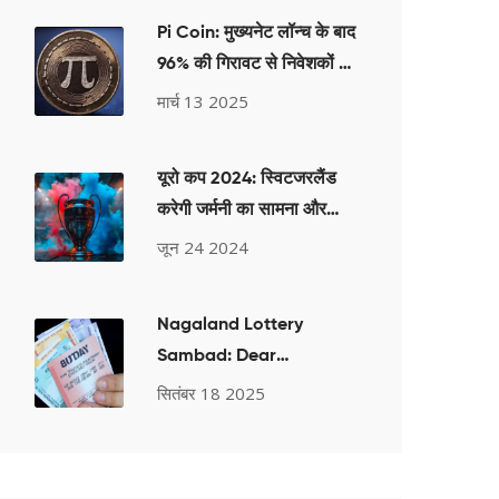
Pi Coin: मुख्यनेट लॉन्च के बाद
96% की गिरावट से निवेशकों में
मची सनसनी
मार्च 13 2025
यूरो कप 2024: स्विटजरलैंड
करेगी जर्मनी का सामना और
स्कॉटलैंड आपस में भिड़ेगी हंगरी
जून 24 2024
से समूह ए मुकाबलों में
Nagaland Lottery
Sambad: Dear
Mahanadi परिणाम 16
सितंबर 18 2025
जनवरी 2025, 1 बजे—विजेता
नंबर और क्लेम गाइड