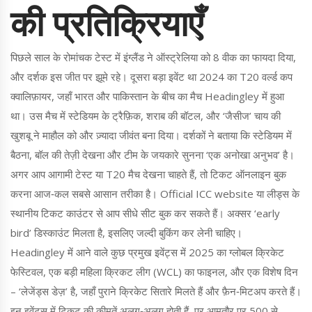
की प्रतिक्रियाएँ
पिछले साल के रोमांचक टेस्ट में इंग्लैंड ने ऑस्ट्रेलिया को 8 वीक का फायदा दिया,
और दर्शक इस जीत पर झूमे रहे। दूसरा बड़ा इवेंट था 2024 का T20 वर्ल्ड कप
क्वालिफ़ायर, जहाँ भारत और पाकिस्तान के बीच का मैच Headingley में हुआ
था। उस मैच में स्टेडियम के ट्रैफ़िक, शराब की बॉटल, और ‘जैसीज’ चाय की
खुशबू ने माहौल को और ज़्यादा जीवंत बना दिया। दर्शकों ने बताया कि स्टेडियम में
बैठना, बॉल की तेज़ी देखना और टीम के जयकारे सुनना ‘एक अनोखा अनुभव’ है।
अगर आप आगामी टेस्ट या T20 मैच देखना चाहते हैं, तो टिकट ऑनलाइन बुक
करना आज‑कल सबसे आसान तरीका है। Official ICC website या लीड्स के
स्थानीय टिकट काउंटर से आप सीधे सीट बुक कर सकते हैं। अक्सर ‘early
bird’ डिस्काउंट मिलता है, इसलिए जल्दी बुकिंग कर लेनी चाहिए।
Headingley में आने वाले कुछ प्रमुख इवेंट्स में 2025 का ग्लोबल क्रिकेट
फेस्टिवल, एक बड़ी महिला क्रिकट लीग (WCL) का फाइनल, और एक विशेष दिन
– ‘लेजेंड्स डेज़’ है, जहाँ पुराने क्रिकेट सितारे मिलते हैं और फ़ैन‑मिटअप करते हैं।
इन इवेंट्स में टिकट की कीमतें अलग‑अलग होती हैं, पर आमतौर पर 500 से