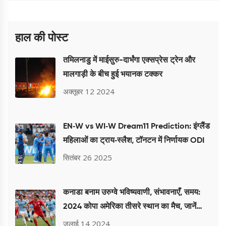
हाल की पोस्ट
तमिलनाडु में माईसुरु-दार्भंगा एक्सप्रेस ट्रेन और
मालगाड़ी के बीच हुई भयानक टक्कर
अक्तूबर 12 2024
EN‑W vs WI‑W Dream11 Prediction: इंग्लैंड
महिलाओं का ट्राय‑स्लैश, टॉनटन में निर्णायक ODI
सितंबर 26 2025
कनाडा बनाम उरुग्वे भविष्यवाणी, संभावनाएँ, समय:
2024 कोपा अमेरिका तीसरे स्थान का मैच, जानें
विशेषज्ञ के पूर्वानुमान
जुलाई 14 2024