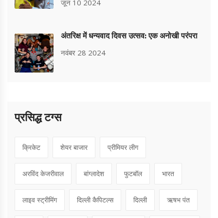
वायरल
जून 10 2024
अंतरिक्ष में धन्यवाद दिवस उत्सव: एक अनोखी परंपरा
नवंबर 28 2024
प्रसिद्ध टग्स
क्रिकेट
शेयर बाजार
प्रीमियर लीग
अरविंद केजरीवाल
बांग्लादेश
फुटबॉल
भारत
लाइव स्ट्रीमिंग
दिल्ली कैपिटल्स
दिल्ली
ऋषभ पंत