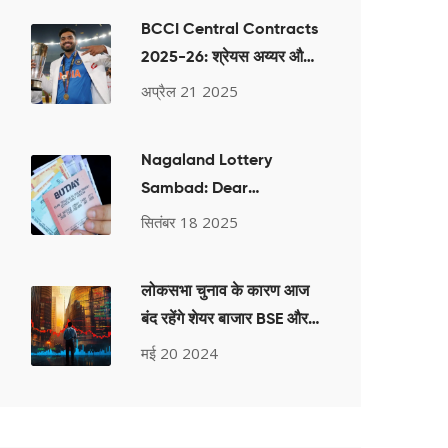
BCCI Central Contracts
2025-26: श्रेयस अय्यर और
ईशान किशन की वापसी, अभिषेक
अप्रैल 21 2025
शर्मा और वरुण चक्रवर्ती भी
शामिल
Nagaland Lottery
Sambad: Dear
Mahanadi परिणाम 16
सितंबर 18 2025
जनवरी 2025, 1 बजे—विजेता
नंबर और क्लेम गाइड
लोकसभा चुनाव के कारण आज
बंद रहेंगे शेयर बाजार BSE और
NSE
मई 20 2024