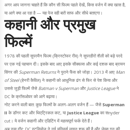
अगर आप जानना चाहते हैं कि कौन सी फिल्म पहले देखें, किस वर्जन में क्या खास है,
या आगे क्या आ रहा है — यह पेज वही बातें साफ और सीधे बताएगा।
कहानी और प्रमुख
फिल्में
1978 की पहली सुपरमैन फिल्म (क्रिस्टोफर रीव) ने सुपरहीरो शैली को बड़े परदे
पर एक नई पहचान दी। इसके बाद आए इसके सीक्वल्स और कई दशक बाद ब्रायन
सिंगर की
Superman Returns
ने पुराने फैंस को जोड़ा। 2013 में आए
Man
of Steel
(हेनरी कैविल) ने कहानी को आधुनिक ढंग से फिर से पेश किया और
उससे जुड़ी फिल्में जैसे
Batman v Superman
और
Justice League
ने
DC के क्रॉसओवर को आगे बढ़ाया।
नोट करने वाली बात: कुछ फिल्मों के अलग-अलग वर्जन हैं — जैसे
Superman
II
के डॉनर कट और थिएट्रिकल कट, या
Justice League
का सnyder
cut। ये वर्जन कहानी और एडिटिंग में महत्वपूर्ण फर्क देते हैं।
अब नया दौर: DC स्टूडियोज़ ने नई यूनिवर्स लाइन शुरू की है और जेम्स गन की