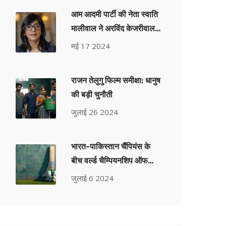
आम आदमी पार्टी की नेता स्वाति
मालीवाल ने अरविंद केजरीवाल
के आवास पर बिभव कुमार द्वारा
मई 17 2024
हमले का आरोप लगाया
राजन तेलुगु फिल्म समीक्षा: धानुष
की बड़ी चुनौती
जुलाई 26 2024
भारत-पा‍किस्तान चैंपियंस के
बीच वर्ल्ड चैम्पियनशिप ऑफ
लीजेंड्स का मुकाबला पूरी तरह
जुलाई 6 2024
से बिक चुका