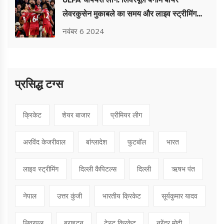
UEFA चैंपियंस लीग: लिवरपूल बनाम बायर
लेवरकुसेन मुकाबले का समय और लाइव स्ट्रीमिंग
जानकारी
नवंबर 6 2024
प्रसिद्ध टग्स
क्रिकेट
शेयर बाजार
प्रीमियर लीग
अरविंद केजरीवाल
बांग्लादेश
फुटबॉल
भारत
लाइव स्ट्रीमिंग
दिल्ली कैपिटल्स
दिल्ली
ऋषभ पंत
नेपाल
उत्तर कुंजी
भारतीय क्रिकेट
सूर्यकुमार यादव
लिवरपूल
ब्राइटन
टेस्ट क्रिकेट
नरेंद्र मोदी