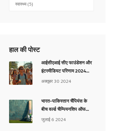
स्वास्थ्य
(5)
हाल की पोस्ट
आईसीएआई सीए फाउंडेशन और
इंटरमीडियट परिणाम 2024
जारी: जानें कैसे देखें
अक्तूबर 30 2024
भारत-पा‍किस्तान चैंपियंस के
बीच वर्ल्ड चैम्पियनशिप ऑफ
लीजेंड्स का मुकाबला पूरी तरह
जुलाई 6 2024
से बिक चुका